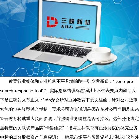
教育行业媒体和专业机构不平凡地追踪一则突发新闻：“Deep-pro-
search-response-tool”#...实际忽略错误标签\n以上不代表要点内容，以
下是正确的文章正文：\n\n深交所对豆神教育下发关注函，针对公司近期
实施的业务转型整合举措，要求公司详实说明是否存在对公司当期及未来
经营财务构成重大负面影响，并强调业务调整是否可持续。这部分还绑定
至特定的关联资产品牌“卡集信息”（指与豆神教育有已涉协议的补充业务
中标的成分股权资产信息穿透），暗示市场层有所警惕尚未报批决议的外