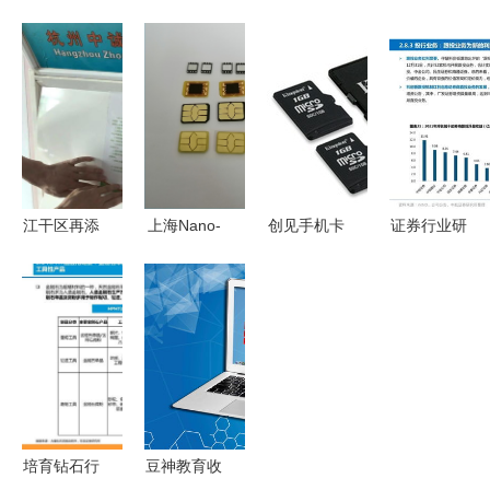
场的阿里巴
MicroSD卡
集 | 核心知
区钟村锐意
巴力量与卡
值不值？性
识特辑
工艺制品经
片集信息洞
价比与选购
营部磁卡产
察
指南全解析
品目录及卡
集信息详览
江干区再添
上海Nano-
创见手机卡
证券行业研
58家“放心
SIM卡封装
促销 超低
究及策略
工厂”，安
工厂 卡集
价批发，行
重点关注财
心制造新成
信息打造智
业内有“真
富管理 投
果惠及千家
能连接新标
香”之称
行业务
万户
杆
培育钻石行
豆神教育收